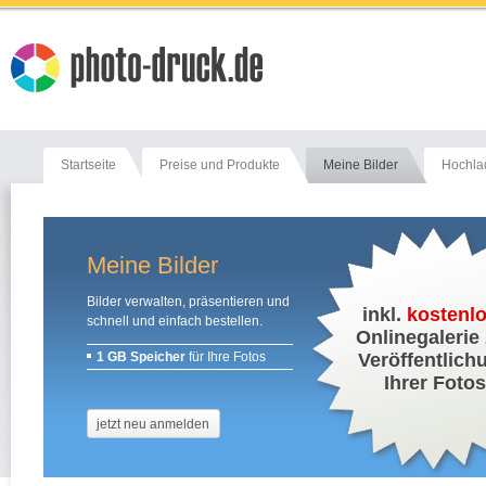
Startseite
Preise und Produkte
Meine Bilder
Hochla
Meine Bilder
Bilder verwalten, präsentieren und
inkl.
kostenl
schnell und einfach bestellen.
Onlinegalerie
1 GB Speicher
für Ihre Fotos
Veröffentlich
Ihrer Foto
jetzt neu anmelden