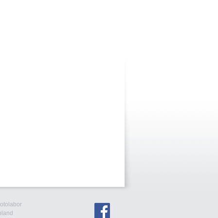
Fotolabor
hland