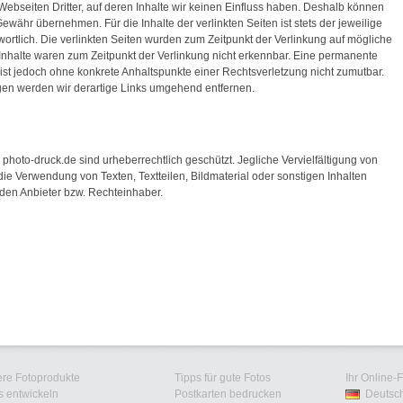
Webseiten Dritter, auf deren Inhalte wir keinen Einfluss haben. Deshalb können
ewähr übernehmen. Für die Inhalte der verlinkten Seiten ist stets der jeweilige
wortlich. Die verlinkten Seiten wurden zum Zeitpunkt der Verlinkung auf mögliche
Inhalte waren zum Zeitpunkt der Verlinkung nicht erkennbar. Eine permanente
en ist jedoch ohne konkrete Anhaltspunkte einer Rechtsverletzung nicht zumutbar.
en werden wir derartige Links umgehend entfernen.
n photo-druck.de sind urheberrechtlich geschützt. Jegliche Vervielfältigung von
ie Verwendung von Texten, Textteilen, Bildmaterial oder sonstigen Inhalten
den Anbieter bzw. Rechteinhaber.
re Fotoprodukte
Tipps für gute Fotos
Ihr Online-
s entwickeln
Postkarten bedrucken
Deutsc