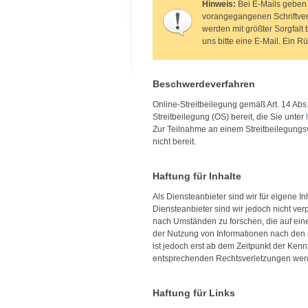
Hinweis:
Bei E-Mails geben 
vorangegangenen Schriftverk
werden mit größter Sorgfal
uns bitte eine E-Mail. Ein R
Beschwerdeverfahren
Online-Streitbeilegung gemäß Art. 14 Abs
Streitbeilegung (OS) bereit, die Sie unter
Zur Teilnahme an einem Streitbeilegungsve
nicht bereit.
Haftung für Inhalte
Als Diensteanbieter sind wir für eigene I
Diensteanbieter sind wir jedoch nicht ver
nach Umständen zu forschen, die auf eine
der Nutzung von Informationen nach den 
ist jedoch erst ab dem Zeitpunkt der Ken
entsprechenden Rechtsverletzungen werd
Haftung für Links