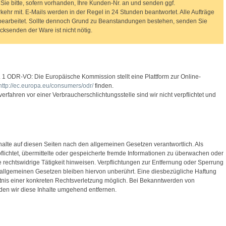
Sie bitte, sofern vorhanden, Ihre Kunden-Nr. an und senden ggf.
ehr mit. E-Mails werden in der Regel in 24 Stunden beantwortet. Alle Aufträge
t bearbeitet. Sollte dennoch Grund zu Beanstandungen bestehen, senden Sie
ücksenden der Ware ist nicht nötig.
. 1 ODR-VO: Die Europäische Kommission stellt eine Plattform zur Online-
http://ec.europa.eu/consumers/odr/
finden.
rfahren vor einer Verbraucherschlichtungsstelle sind wir nicht verpflichtet und
nhalte auf diesen Seiten nach den allgemeinen Gesetzen verantwortlich. Als
pflichtet, übermittelte oder gespeicherte fremde Informationen zu überwachen oder
 rechtswidrige Tätigkeit hinweisen. Verpflichtungen zur Entfernung oder Sperrung
allgemeinen Gesetzen bleiben hiervon unberührt. Eine diesbezügliche Haftung
ntnis einer konkreten Rechtsverletzung möglich. Bei Bekanntwerden von
en wir diese Inhalte umgehend entfernen.