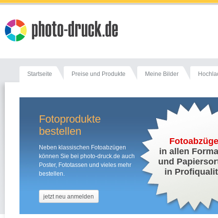
Startseite
Preise und Produkte
Meine Bilder
Hochla
Fotoprodukte
bestellen
Fotoabzüge
Neben klassischen Fotoabzügen
in allen Form
können Sie bei photo-druck.de auch
und Papiersor
Poster, Fototassen und vieles mehr
in Profiquali
bestellen.
jetzt neu anmelden