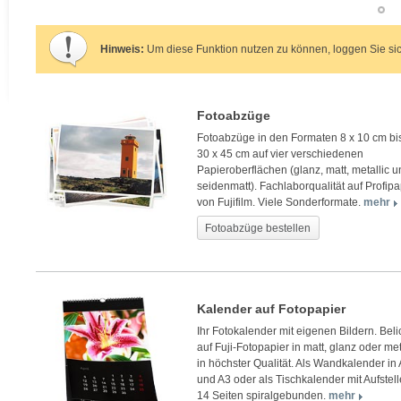
Hinweis:
Um diese Funktion nutzen zu können, loggen Sie sic
Fotoabzüge
Fotoabzüge in den Formaten 8 x 10 cm bi
30 x 45 cm auf vier verschiedenen
Papieroberflächen (glanz, matt, metallic 
seidenmatt). Fachlaborqualität auf Profipa
von Fujifilm. Viele Sonderformate.
mehr
Fotoabzüge bestellen
Kalender auf Fotopapier
Ihr Fotokalender mit eigenen Bildern. Beli
auf Fuji-Fotopapier in matt, glanz oder met
in höchster Qualität. Als Wandkalender in
und A3 oder als Tischkalender mit Aufstell
14 Seiten spiralgebunden.
mehr