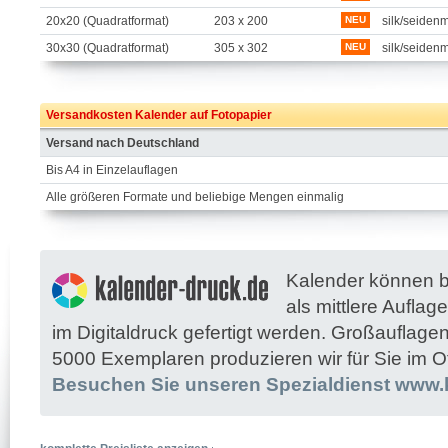
20x20 (Quadratformat)
203 x 200
NEU
silk/seidenm
30x30 (Quadratformat)
305 x 302
NEU
silk/seidenm
Versandkosten Kalender auf Fotopapier
Versand nach Deutschland
Bis A4 in Einzelauflagen
Alle größeren Formate und beliebige Mengen einmalig
Kalender können 
als mittlere Aufla
im Digitaldruck gefertigt werden. Großauflag
5000 Exemplaren produzieren wir für Sie im Of
Besuchen Sie unseren Spezialdienst www.