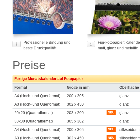
Professionelle Bindung und
Fuji-Fotopapier: Kalende
beste Druckqualität
matt, glanz und metallic
Preise
Fertige Monatskalender auf Fotopapier
Format
Größe in mm
Oberfläche
A4 (Hoch- und Querformat)
200 x 305
glanz
A3 (Hoch- und Querformat)
302 x 450
glanz
20x20 (Quadratformat)
203 x 200
NEU
glanz
30x30 (Quadratformat)
305 x 302
glanz
A4 (Hoch- und Querformat)
200 x 305
NEU
silk/seidenm
A3 (Hoch- und Querformat)
302 x 450
NEU
silk/seidenm