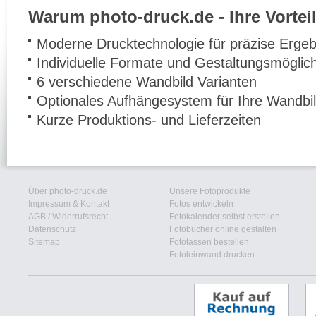
Warum photo-druck.de - Ihre Vorteil
Moderne Drucktechnologie für präzise Ergeb
Individuelle Formate und Gestaltungsmöglic
6 verschiedene Wandbild Varianten
Optionales Aufhängesystem für Ihre Wandbi
Kurze Produktions- und Lieferzeiten
Über photo-druck.de
Unsere Fotoprodukte
Impressum & Kontakt
Fotos entwickeln
AGB
/
Widerrufsrecht
Fotokalender selbst erstellen
Datenschutz
Fotobücher online gestalten
Sitemap
Fototassen bestellen
Fotoleinwand drucken