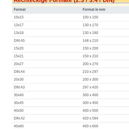
Rechteckige Formate (2:3 / 3:4 / DIN)
Format
Format in mm
10x15
100 x 150
13x17
130 x 170
13x18
130 x 180
DIN A5
148 x 210
15x20
150 x 200
15x21
150 x 210
20x27
200 x 270
DIN A4
210 x 297
20x30
200 x 300
DIN A3
297 x 420
30x40
300 x 400
30x45
300 x 450
40x50
400 x 500
DIN A2
420 x 594
40x60
400 x 600