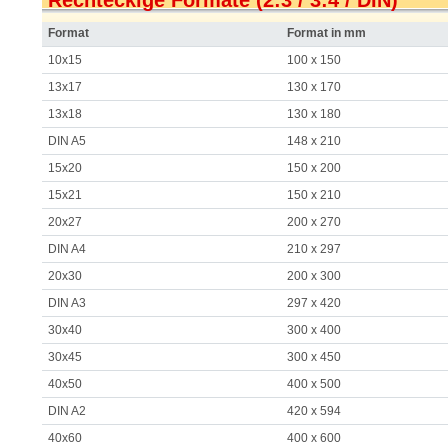
Rechteckige Formate (2:3 / 3:4 / DIN)
Format
Format in mm
10x15
100 x 150
13x17
130 x 170
13x18
130 x 180
DIN A5
148 x 210
15x20
150 x 200
15x21
150 x 210
20x27
200 x 270
DIN A4
210 x 297
20x30
200 x 300
DIN A3
297 x 420
30x40
300 x 400
30x45
300 x 450
40x50
400 x 500
DIN A2
420 x 594
40x60
400 x 600