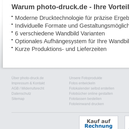
Warum photo-druck.de - Ihre Vorteil
Moderne Drucktechnologie für präzise Ergeb
Individuelle Formate und Gestaltungsmöglic
6 verschiedene Wandbild Varianten
Optionales Aufhängesystem für Ihre Wandbi
Kurze Produktions- und Lieferzeiten
Über photo-druck.de
Unsere Fotoprodukte
Impressum & Kontakt
Fotos entwickeln
AGB
/
Widerrufsrecht
Fotokalender selbst erstellen
Datenschutz
Fotobücher online gestalten
Sitemap
Fototassen bestellen
Fotoleinwand drucken