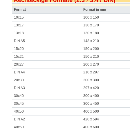
Rechteckige Formate (2:3 / 3:4 / DIN)
Format
Format in mm
10x15
100 x 150
13x17
130 x 170
13x18
130 x 180
DIN A5
148 x 210
15x20
150 x 200
15x21
150 x 210
20x27
200 x 270
DIN A4
210 x 297
20x30
200 x 300
DIN A3
297 x 420
30x40
300 x 400
30x45
300 x 450
40x50
400 x 500
DIN A2
420 x 594
40x60
400 x 600