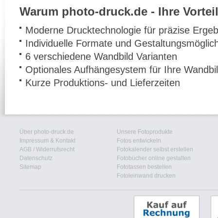
Warum photo-druck.de - Ihre Vorteil
Moderne Drucktechnologie für präzise Ergeb
Individuelle Formate und Gestaltungsmöglic
6 verschiedene Wandbild Varianten
Optionales Aufhängesystem für Ihre Wandbi
Kurze Produktions- und Lieferzeiten
Über photo-druck.de
Unsere Fotoprodukte
Impressum & Kontakt
Fotos entwickeln
AGB
/
Widerrufsrecht
Fotokalender selbst erstellen
Datenschutz
Fotobücher online gestalten
Sitemap
Fototassen bestellen
Fotoleinwand drucken