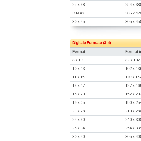
25 x 38
254 x 38
DIN A3
305 x 42
30 x 45
305 x 45
Digitale Formate (3:4)
Format
Format 
8 x 10
82 x 102
10 x 13
102 x 13
11 x 15
110 x 15
13 x 17
127 x 16
15 x 20
152 x 20
19 x 25
190 x 25
21 x 28
210 x 28
24 x 30
240 x 30
25 x 34
254 x 33
30 x 40
305 x 40