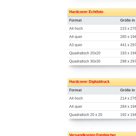
Hardcover Echtfoto
Format
Größe i
A4 hoch
215 x 27
A4 quer
285 x 19
A3 quer
441 x 29
Quadratisch 20x20
193 x 19
Quadratisch 30x30
298 x 29
Hardcover Digitaldruck
Format
Größe i
A4 hoch
214 x 27
A4 quer
284 x 19
Quadratisch 20 x 20
192 x 19
Versandkosten Fotobücher