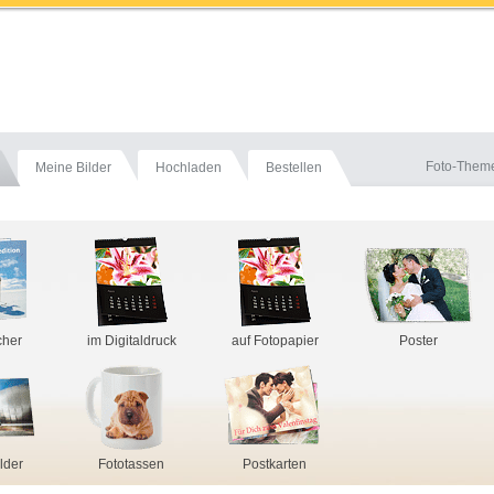
Foto-Them
Meine Bilder
Hochladen
Bestellen
cher
im Digitaldruck
auf Fotopapier
Poster
lder
Fototassen
Postkarten