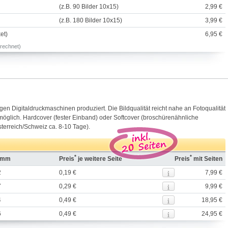
(z.B. 90 Bilder 10x15)
2,99 €
(z.B. 180 Bilder 10x15)
3,99 €
et)
6,95 €
erechnet)
n Digitaldruckmaschinen produziert. Die Bildqualität reicht nahe an Fotoqualität
 möglich. Hardcover (fester Einband) oder Softcover (broschürenähnliche
sterreich/Schweiz ca. 8-10 Tage).
*
*
n mm
Preis
je weitere Seite
Preis
mit Seiten
2
0,19 €
7,99 €
7
0,29 €
9,99 €
4
0,49 €
18,95 €
6
0,49 €
24,95 €