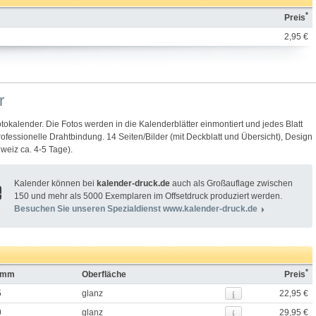
*
Preis
2,95 €
r
otokalender. Die Fotos werden in die Kalenderblätter einmontiert und jedes Blatt
rofessionelle Drahtbindung. 14 Seiten/Bilder (mit Deckblatt und Übersicht), Design
hweiz ca. 4-5 Tage).
Kalender können bei
kalender-druck.de
auch als Großauflage zwischen
150 und mehr als 5000 Exemplaren im Offsetdruck produziert werden.
Besuchen Sie unseren Spezialdienst www.kalender-druck.de
*
n mm
Oberfläche
Preis
5
glanz
22,95 €
0
glanz
29,95 €