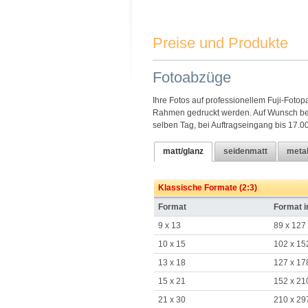
Preise und Produkte
Fotoabzüge
Ihre Fotos auf professionellem Fuji-Fotop
Rahmen gedruckt werden. Auf Wunsch beli
selben Tag, bei Auftragseingang bis 17.00
matt/glanz
seidenmatt
metal
Klassische Formate (2:3)
Format
Format 
9 x 13
89 x 127
10 x 15
102 x 15
13 x 18
127 x 17
15 x 21
152 x 21
21 x 30
210 x 29