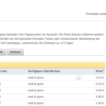
Preislisten wei
apier belichtet. Vier Papiersorten zur Auswahl. Die Fotos können mit/ohne weißen
chten wir mit manueller Korrektur. Farbe oder schwarz/weiß. Bearbeitung am
 Uhr (werktags). Lieferzeit ab 24h (Schweiz ca. 4-5 Tage).
lic
tiefmatt
*
in mm
Verfügbare Oberflächen
Preis
matt & glanz
0,24 €
2
matt & glanz
0,29 €
8
matt & glanz
0,49 €
0
matt & glanz
0,99 €
7
matt & glanz
1,99 €