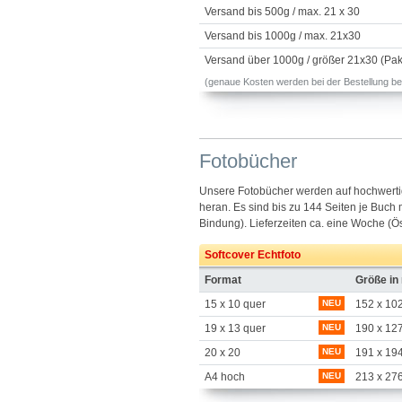
Versand bis 500g / max. 21 x 30
Versand bis 1000g / max. 21x30
Versand über 1000g / größer 21x30 (Pak
(genaue Kosten werden bei der Bestellung b
Fotobücher
Unsere Fotobücher werden auf hochwertige
heran. Es sind bis zu 144 Seiten je Buch
Bindung). Lieferzeiten ca. eine Woche (Ö
Softcover Echtfoto
Format
Größe i
15 x 10 quer
NEU
152 x 10
19 x 13 quer
NEU
190 x 12
20 x 20
NEU
191 x 19
A4 hoch
NEU
213 x 27