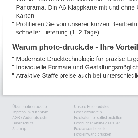
Panorama, Din A6 Klappkarte mit und ohne
Karten
Profitieren Sie von unserer kurzen Bearbeit
schneller Lieferung (1–2 Tage).
Warum photo-druck.de - Ihre Vorteil
Modernste Drucktechnologie für präzise Erg
Individuelle Formate und Gestaltungsmöglic
Atraktive Staffelpreise auch bei unterschied
Über photo-druck.de
Unsere Fotoprodukte
Impressum & Kontakt
Fotos entwickeln
AGB
/
Widerrufsrecht
Fotokalender selbst erstellen
Datenschutz
Fotobücher online gestalten
Sitemap
Fototassen bestellen
Fotoleinwand drucken