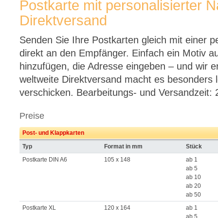
Postkarte mit personalisierter 
Direktversand
Senden Sie Ihre Postkarten gleich mit einer p
direkt an den Empfänger. Einfach ein Motiv a
hinzufügen, die Adresse eingeben – und wir e
weltweite Direktversand macht es besonders 
verschicken. Bearbeitungs- und Versandzeit: 
Preise
Post- und Klappkarten
Typ
Format in mm
Stück
Postkarte DIN A6
105 x 148
ab 1
ab 5
ab 10
ab 20
ab 50
Postkarte XL
120 x 164
ab 1
ab 5