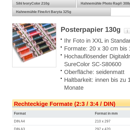
Sihl IvoryColor 210g
Hahnemühle Photo Rag® 308
Hahnemühle FineArt Baryta 325g
Posterpapier 130g
Ihr Foto in XXL in Standa
Formate: 20 x 30 cm bis
Hochauflösender Digitald
SureColor SC-S80600
Oberfläche: seidenmatt
Haltbarkeit: innen bis zu
Monate
Rechteckige Formate (2:3 / 3:4 / DIN)
Format
Format in mm
DIN A4
210 x 297
DIN A3
297 x 420