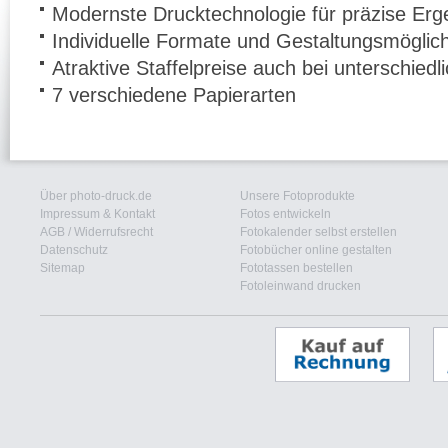
Modernste Drucktechnologie für präzise Erg
Individuelle Formate und Gestaltungsmöglic
Atraktive Staffelpreise auch bei unterschied
7 verschiedene Papierarten
Über photo-druck.de
Unsere Fotoprodukte
Impressum & Kontakt
Fotos entwickeln
AGB
/
Widerrufsrecht
Fotokalender selbst erstellen
Datenschutz
Fotobücher online gestalten
Sitemap
Fototassen bestellen
Fotoleinwand drucken