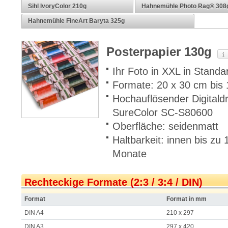
Sihl IvoryColor 210g
Hahnemühle Photo Rag® 308
Hahnemühle FineArt Baryta 325g
Posterpapier 130g
Ihr Foto in XXL in Standa
Formate: 20 x 30 cm bis
Hochauflösender Digitald
SureColor SC-S80600
Oberfläche: seidenmatt
Haltbarkeit: innen bis zu
Monate
Rechteckige Formate (2:3 / 3:4 / DIN)
Format
Format in mm
DIN A4
210 x 297
DIN A3
297 x 420