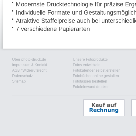
Modernste Drucktechnologie für präzise Erg
Individuelle Formate und Gestaltungsmöglic
Atraktive Staffelpreise auch bei unterschied
7 verschiedene Papierarten
Über photo-druck.de
Unsere Fotoprodukte
Impressum & Kontakt
Fotos entwickeln
AGB
/
Widerrufsrecht
Fotokalender selbst erstellen
Datenschutz
Fotobücher online gestalten
Sitemap
Fototassen bestellen
Fotoleinwand drucken