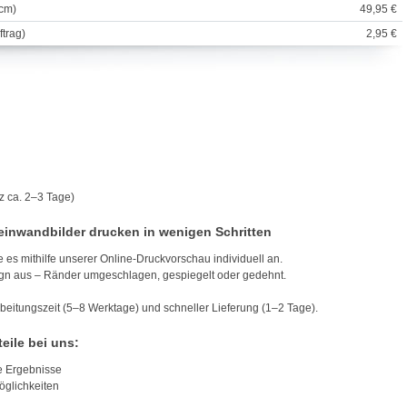
 cm)
49,95 €
trag)
2,95 €
z ca. 2–3 Tage)
Leinwandbilder drucken in wenigen Schritten
 es mithilfe unserer Online-Druckvorschau individuell an.
gn aus – Ränder umgeschlagen, gespiegelt oder gedehnt.
rbeitungszeit (5–8 Werktage) und schneller Lieferung (1–2 Tage).
eile bei uns:
e Ergebnisse
öglichkeiten