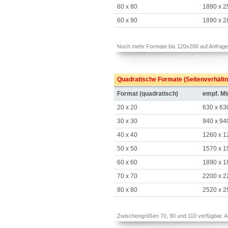
60 x 80
1890 x 2
60 x 90
1890 x 2
Noch mehr Formate bis 120x200 auf Anfrage.
Quadratische Formate (Seitenverhältn
Format (quadratisch)
empf. M
20 x 20
630 x 63
30 x 30
940 x 94
40 x 40
1260 x 1
50 x 50
1570 x 1
60 x 60
1890 x 1
70 x 70
2200 x 2
80 x 80
2520 x 2
Zwischengrößen 70, 90 und 110 verfügbar. Au