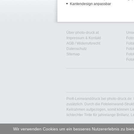
Kantendesign anpassbar
Über photo-druck.at
Unse
Impressum & Kontakt
Foto
AGB
/
Widerrufsrecht
Foto
Datenschutz
Foto
Sitemap
Foto
Foto
Profi-Leinwanddruck bei photo-druck.de:
zusätzlich. Durch die Fotoleinwand-Struk
Keilrahmen aufgezogen, somit können Lein
lichtechter Tinte für jahrelange Brillanz
Wir verwenden Cookies um ein besseres Nutzererlebnis zu bie