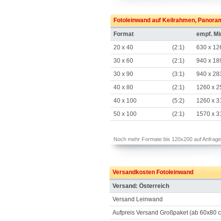
Fotoleinwand auf Keilrahmen, Panor
Format
empf. M
20 x 40
(2:1)
630 x 12
30 x 60
(2:1)
940 x 18
30 x 90
(3:1)
940 x 28
40 x 80
(2:1)
1260 x 2
40 x 100
(5:2)
1260 x 3
50 x 100
(2:1)
1570 x 3
Noch mehr Formate bis 120x200 auf Anfrage.
Versandkosten Fotoleinwand
Versand: Österreich
Versand Leinwand
Aufpreis Versand Großpaket (ab 60x80 