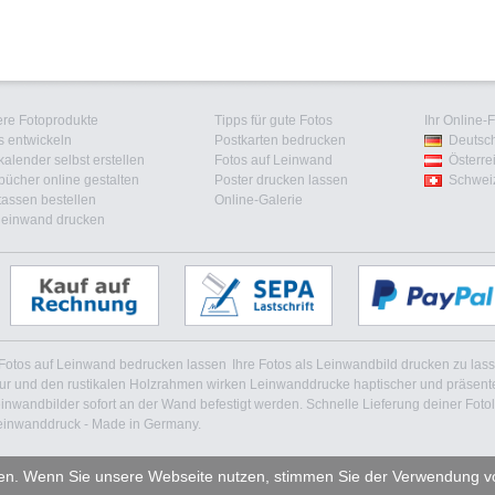
re Fotoprodukte
Tipps für gute Fotos
Ihr Online-
s entwickeln
Postkarten bedrucken
Deutsc
kalender selbst erstellen
Fotos auf Leinwand
Österre
bücher online gestalten
Poster drucken lassen
Schwei
tassen bestellen
Online-Galerie
leinwand drucken
 Fotos auf Leinwand bedrucken lassen
Ihre Fotos als Leinwandbild drucken zu lass
tur und den rustikalen Holzrahmen wirken Leinwanddrucke haptischer und präsenter
wandbilder sofort an der Wand befestigt werden. Schnelle Lieferung deiner Fotole
. Leinwanddruck - Made in Germany.
ten. Wenn Sie unsere Webseite nutzen, stimmen Sie der Verwendung v