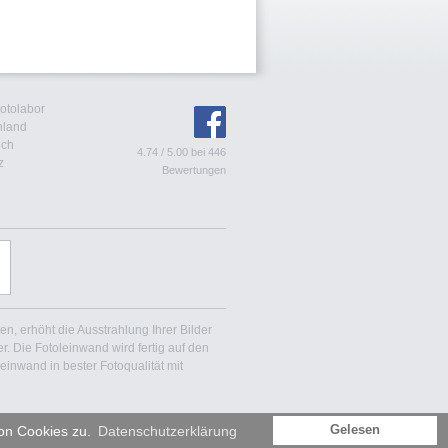
Fotolabor
hland
ich
4.74
/
5.00
bei
446
z
Bewertungen
en, erhöht die Ausstrahlung Ihrer Bilder
. Die Fotoleinwand wird fertig auf den
inwand in bester Fotoqualität mit
on Cookies zu.
Datenschutzerklärung
Gelesen