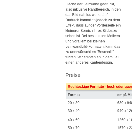
Fläche der Leinwand gedruckt,
also inklusive Randbereich, in den
das Bild nahtlos weiterläuft.
Dadurch kommt es jedoch zu dem
Effekt, dass auf der Vorderseite ein
kleinerer Bereich Ihres Bildes zu
sehen ist. Bei bestimmten Motiven
und vorallem bei kleinen
Leinwandbild-Formaten, kann das
zu unerwünschtem “Beschnitt”
führen. Wir empfehlen in dem Fall
einen anderes Kantendesign.
Preise
Rechteckige Formate - hoch oder que
Format
empf. M
20 x 30
630 x 94
30 x 40
940 x 12
40 x 60
1260 x 1
50 x 70
1570 x 2