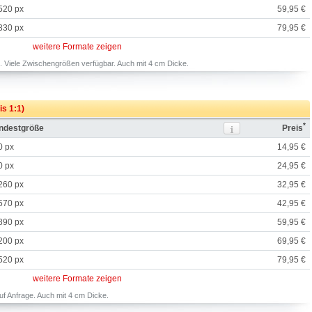
520 px
59,95 €
830 px
79,95 €
weitere Formate zeigen
 Viele Zwischengrößen verfügbar. Auch mit 4 cm Dicke.
is 1:1)
*
indestgröße
Preis
0 px
14,95 €
0 px
24,95 €
260 px
32,95 €
570 px
42,95 €
890 px
59,95 €
200 px
69,95 €
520 px
79,95 €
weitere Formate zeigen
f Anfrage. Auch mit 4 cm Dicke.