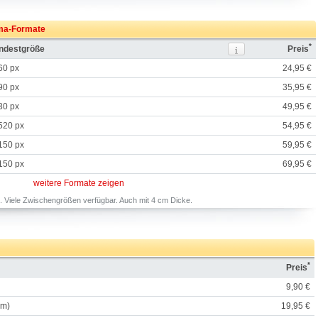
ama-Formate
*
indestgröße
Preis
60 px
24,95 €
90 px
35,95 €
30 px
49,95 €
520 px
54,95 €
150 px
59,95 €
150 px
69,95 €
weitere Formate zeigen
 Viele Zwischengrößen verfügbar. Auch mit 4 cm Dicke.
*
Preis
9,90 €
cm)
19,95 €