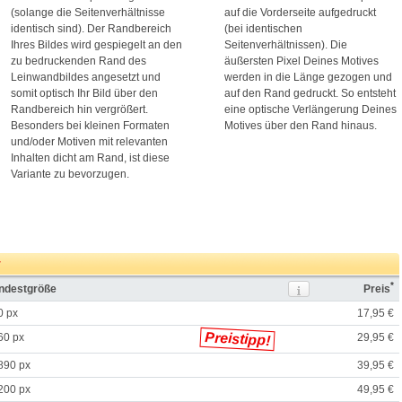
(solange die Seitenverhältnisse
auf die Vorderseite aufgedruckt
identisch sind). Der Randbereich
(bei identischen
Ihres Bildes wird gespiegelt an den
Seitenverhältnissen). Die
zu bedruckenden Rand des
äußersten Pixel Deines Motives
Leinwandbildes angesetzt und
werden in die Länge gezogen und
somit optisch Ihr Bild über den
auf den Rand gedruckt. So entsteht
Randbereich hin vergrößert.
eine optische Verlängerung Deines
Besonders bei kleinen Formaten
Motives über den Rand hinaus.
und/oder Motiven mit relevanten
Inhalten dicht am Rand, ist diese
Variante zu bevorzugen.
r
*
indestgröße
Preis
0 px
17,95 €
Preistipp!
60 px
29,95 €
890 px
39,95 €
200 px
49,95 €