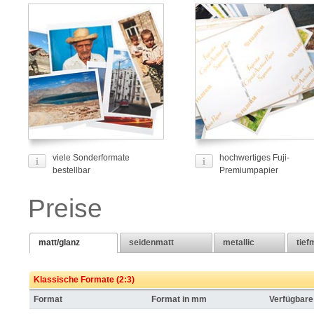
viele Sonderformate
hochwertiges Fuji-
bestellbar
Premiumpapier
Preise
matt/glanz
seidenmatt
metallic
tief
Klassische Formate (2:3)
Format
Format in mm
Verfügbare