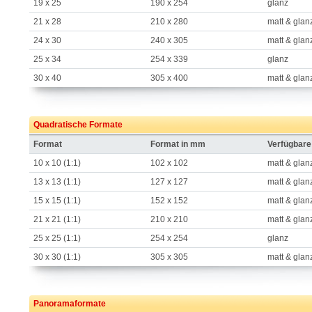
19 x 25
190 x 254
glanz
21 x 28
210 x 280
matt & glan
24 x 30
240 x 305
matt & glan
25 x 34
254 x 339
glanz
30 x 40
305 x 400
matt & glan
Quadratische Formate
Format
Format in mm
Verfügbare
10 x 10 (1:1)
102 x 102
matt & glan
13 x 13 (1:1)
127 x 127
matt & glan
15 x 15 (1:1)
152 x 152
matt & glan
21 x 21 (1:1)
210 x 210
matt & glan
25 x 25 (1:1)
254 x 254
glanz
30 x 30 (1:1)
305 x 305
matt & glan
Panoramaformate