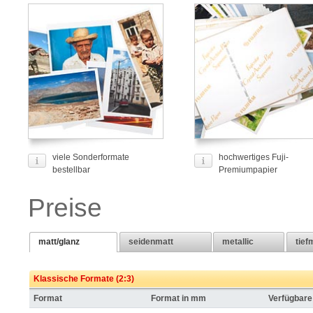
viele Sonderformate
hochwertiges Fuji-
bestellbar
Premiumpapier
Preise
matt/glanz
seidenmatt
metallic
tief
Klassische Formate (2:3)
Format
Format in mm
Verfügbare