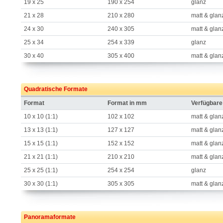
19 x 25
190 x 254
glanz
21 x 28
210 x 280
matt & glan
24 x 30
240 x 305
matt & glan
25 x 34
254 x 339
glanz
30 x 40
305 x 400
matt & glan
Quadratische Formate
Format
Format in mm
Verfügbare
10 x 10 (1:1)
102 x 102
matt & glan
13 x 13 (1:1)
127 x 127
matt & glan
15 x 15 (1:1)
152 x 152
matt & glan
21 x 21 (1:1)
210 x 210
matt & glan
25 x 25 (1:1)
254 x 254
glanz
30 x 30 (1:1)
305 x 305
matt & glan
Panoramaformate