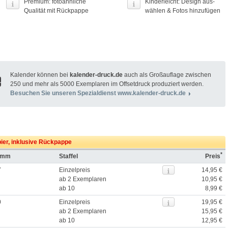
Premium: fotoähnliche
Kinderleicht: Design aus­
Qualität mit Rückpappe
wählen & Fotos hinzufügen
Kalender können bei
kalender-druck.de
auch als Großauflage zwischen
250 und mehr als 5000 Exemplaren im Offsetdruck produziert werden.
Besuchen Sie unseren Spezialdienst www.kalender-druck.de
pier, inklusive Rückpappe
*
n mm
Staffel
Preis
7
Einzelpreis
14,95 €
ab 2 Exemplaren
10,95 €
ab 10
8,99 €
0
Einzelpreis
19,95 €
ab 2 Exemplaren
15,95 €
ab 10
12,95 €