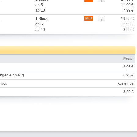
ab 5
11,99 €
ab 10
7,99 €
1
1 Stück
NEU
19,95 €
ab 5
12,95 €
ab 10
8,99 €
*
Preis
3,95 €
engen einmalig
6,95 €
Stück
kostenlos
3,99 €