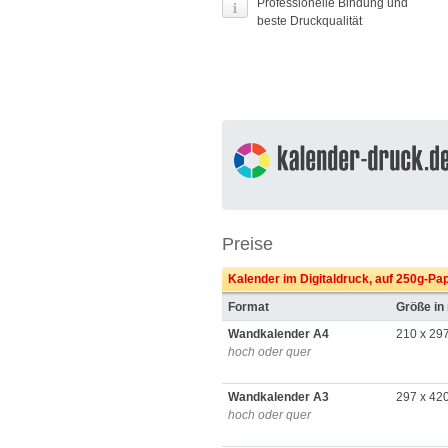
Professionelle Bindung und
beste Druckqualität
Preise
Kalender im Digitaldruck, auf 250g-Pa
Format
Größe i
Wandkalender A4
210 x 29
hoch oder quer
Wandkalender A3
297 x 42
hoch oder quer