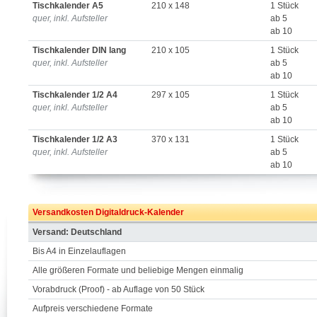
Tischkalender A5
210 x 148
1 Stück
quer, inkl. Aufsteller
ab 5
ab 10
Tischkalender DIN lang
210 x 105
1 Stück
quer, inkl. Aufsteller
ab 5
ab 10
Tischkalender 1/2 A4
297 x 105
1 Stück
quer, inkl. Aufsteller
ab 5
ab 10
Tischkalender 1/2 A3
370 x 131
1 Stück
quer, inkl. Aufsteller
ab 5
ab 10
Versandkosten Digitaldruck-Kalender
Versand: Deutschland
Bis A4 in Einzelauflagen
Alle größeren Formate und beliebige Mengen einmalig
Vorabdruck (Proof) - ab Auflage von 50 Stück
Aufpreis verschiedene Formate