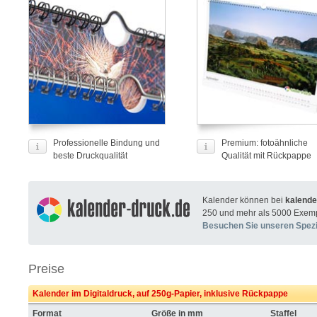
Professionelle Bindung und
Premium: fotoähnliche
beste Druckqualität
Qualität mit Rückpappe
Kalender können bei
kalende
250 und mehr als 5000 Exempl
Besuchen Sie unseren Spezi
Preise
Kalender im Digitaldruck, auf 250g-Papier, inklusive Rückpappe
Format
Größe in mm
Staffel