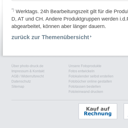
*)
Werktags. 24h Bearbeitungszeit gilt für die Prod
D, AT und CH. Andere Produktgruppen werden i.d.R
abgearbeitet, können aber länger dauern.
zurück zur Themenübersicht
Über photo-druck.de
Unsere Fotoprodukte
Impressum & Kontakt
Fotos entwickeln
AGB
/
Widerrufsrecht
Fotokalender selbst erstellen
Datenschutz
Fotobücher online gestalten
Sitemap
Fototassen bestellen
Fotoleinwand drucken