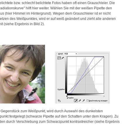
lichtete bzw. schlecht belichtete Fotos haben oft einen Grauschleier. Die
diationskurve" hilft hier weiter. Wählen Sie mit der weißen Pipette den
aus (hier Himmel im Hintergrund). Wegen dem Grauschleier ist er nicht
Setzen des Weißpunktes, wird er auf weiß geändert und zieht alle anderen
t (siehe Ergebnis in Bild 2).
 Gegenstück zum Weißpunkt, wird durch Auswahl des dunkelsten
punkt festgelegt (schwarze Pipette auf den Schatten unter dem Kragen). Zu
den durch Verschiebung zum Schwarzpunkt kontrastreicher (siehe Ergebnis