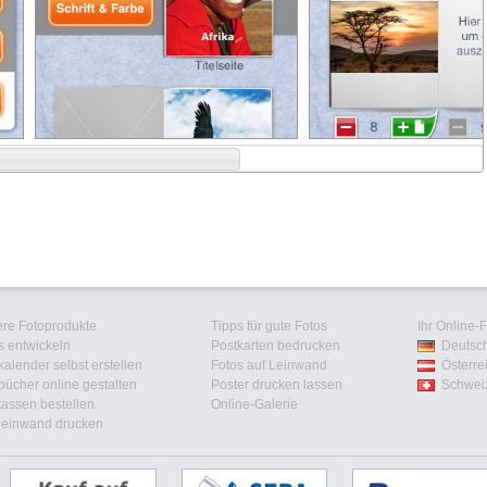
re Fotoprodukte
Tipps für gute Fotos
Ihr Online-
s entwickeln
Postkarten bedrucken
Deutsc
kalender selbst erstellen
Fotos auf Leinwand
Österre
bücher online gestalten
Poster drucken lassen
Schwei
tassen bestellen
Online-Galerie
leinwand drucken