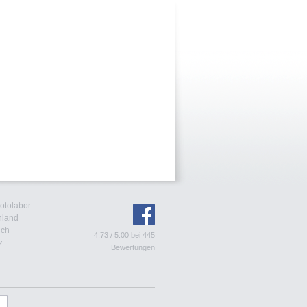
Fotolabor
hland
ich
4.73
/
5.00
bei
445
z
Bewertungen