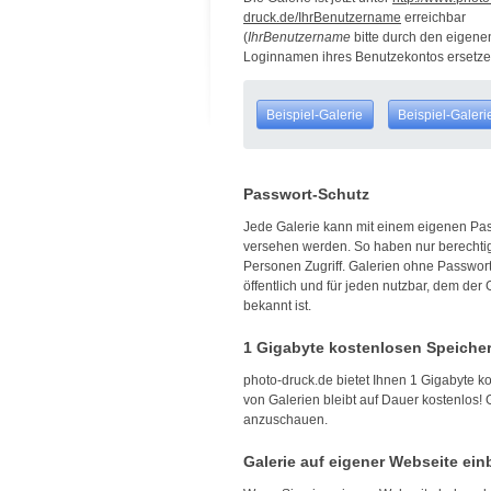
druck.de/IhrBenutzername
erreichbar
(
IhrBenutzername
bitte durch den eigene
Loginnamen ihres Benutzekontos ersetze
Beispiel-Galerie
Beispiel-Galeri
Passwort-Schutz
Jede Galerie kann mit einem eigenen Pa
versehen werden. So haben nur berechti
Personen Zugriff. Galerien ohne Passwort
öffentlich und für jeden nutzbar, dem der 
bekannt ist.
1 Gigabyte kostenlosen Speiche
photo-druck.de bietet Ihnen 1 Gigabyte ko
von Galerien bleibt auf Dauer kostenlos!
anzuschauen.
Galerie auf eigener Webseite ei