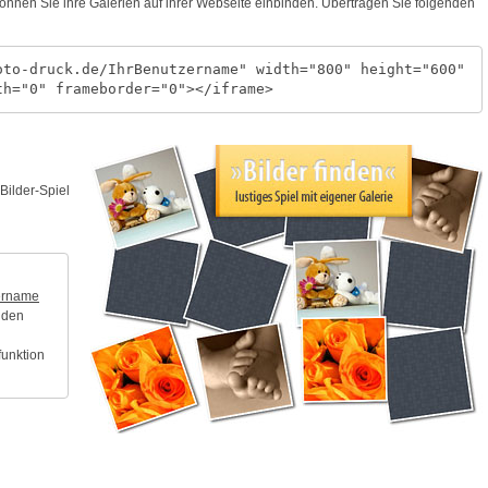
nnen Sie ihre Galerien auf ihrer Webseite einbinden. Übertragen Sie folgenden
oto-druck.de/IhrBenutzername" width="800" height="600"
th="0" frameborder="0"></iframe>
Bilder-Spiel
zername
 den
funktion