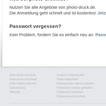
Nutzen Sie alle Angebote von photo-druck.de.
Die Anmeldung geht schnell und ist kostenlos!
Jet
Passwort vergessen?
Kein Problem, fordern Sie es einfach neu an:
Pass
Über photo-druck.de
Unsere Fotoprodukte
Impressum & Kontakt
Fotos entwickeln
AGB
/
Widerrufsrecht
Fotokalender selbst erstellen
Datenschutz
Fotobücher online gestalten
Sitemap
Fototassen bestellen
Fotoleinwand drucken