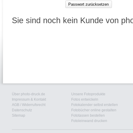
Passwort zurücksetzen
Sie sind noch kein Kunde von ph
Über photo-druck.de
Unsere Fotoprodukte
Impressum & Kontakt
Fotos entwickeln
AGB
/
Widerrufsrecht
Fotokalender selbst erstellen
Datenschutz
Fotobücher online gestalten
Sitemap
Fototassen bestellen
Fotoleinwand drucken