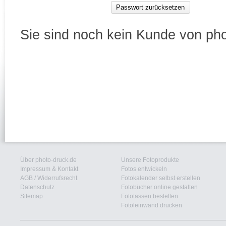
Passwort zurücksetzen
Sie sind noch kein Kunde von ph
Über photo-druck.de
Unsere Fotoprodukte
Impressum & Kontakt
Fotos entwickeln
AGB
/
Widerrufsrecht
Fotokalender selbst erstellen
Datenschutz
Fotobücher online gestalten
Sitemap
Fototassen bestellen
Fotoleinwand drucken