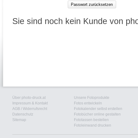
Passwort zurücksetzen
Sie sind noch kein Kunde von ph
Über photo-druck.at
Unsere Fotoprodukte
Impressum & Kontakt
Fotos entwickeln
AGB
/
Widerrufsrecht
Fotokalender selbst erstellen
Datenschutz
Fotobücher online gestalten
Sitemap
Fototassen bestellen
Fotoleinwand drucken