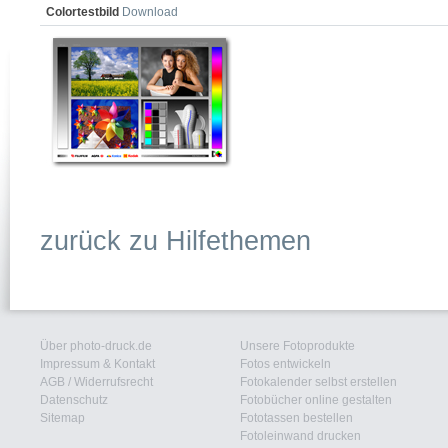
Colortestbild
Download
zurück zu Hilfethemen
Über photo-druck.de
Unsere Fotoprodukte
Impressum & Kontakt
Fotos entwickeln
AGB
/
Widerrufsrecht
Fotokalender selbst erstellen
Datenschutz
Fotobücher online gestalten
Sitemap
Fototassen bestellen
Fotoleinwand drucken