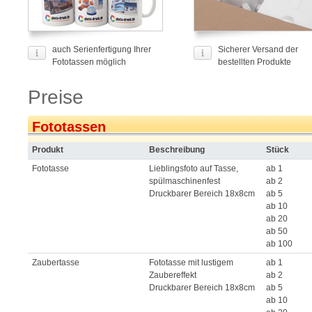
auch Serienfertigung Ihrer
Sicherer Versand der
Fototassen möglich
bestellten Produkte
Preise
Fototassen
Produkt
Beschreibung
Stück
Fototasse
Lieblingsfoto auf Tasse,
ab 1
spülmaschinenfest
ab 2
Druckbarer Bereich 18x8cm
ab 5
ab 10
ab 20
ab 50
ab 100
Zaubertasse
Fototasse mit lustigem
ab 1
Zaubereffekt
ab 2
Druckbarer Bereich 18x8cm
ab 5
ab 10