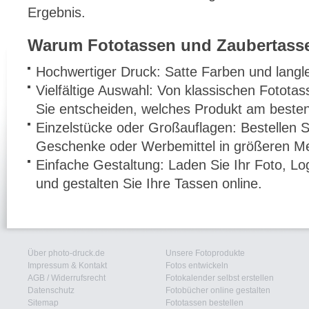
Ergebnis.
Warum Fototassen und Zaubertasse
Hochwertiger Druck: Satte Farben und langle
Vielfältige Auswahl: Von klassischen Fotota
Sie entscheiden, welches Produkt am besten
Einzelstücke oder Großauflagen: Bestellen Si
Geschenke oder Werbemittel in größeren M
Einfache Gestaltung: Laden Sie Ihr Foto, 
und gestalten Sie Ihre Tassen online.
Über photo-druck.de
Unsere Fotoprodukte
Impressum & Kontakt
Fotos entwickeln
AGB
/
Widerrufsrecht
Fotokalender selbst erstellen
Datenschutz
Fotobücher online gestalten
Sitemap
Fototassen bestellen