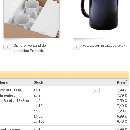
Sicherer Versand der
Fototassen mit Zaubereffekt
bestellten Produkte
*
ibung
Stück
Preis
foto auf Tasse,
ab 1
7,99 €
hinenfest
ab 2
7,79 €
er Bereich 18x8cm
ab 5
7,59 €
ab 10
7,49 €
ab 20
7,29 €
ab 50
6,99 €
ab 100
6,49 €
 mit lustigem
ab 1
14,99 €