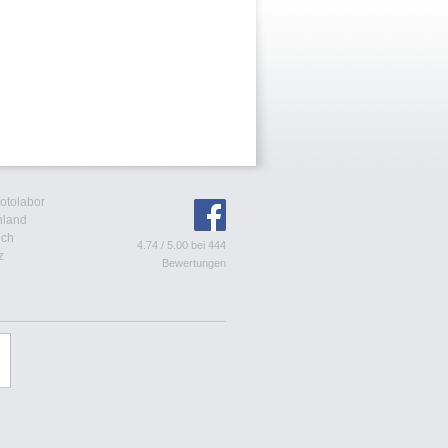
Fotolabor
hland
ich
4.74
/
5.00
bei
444
z
Bewertungen