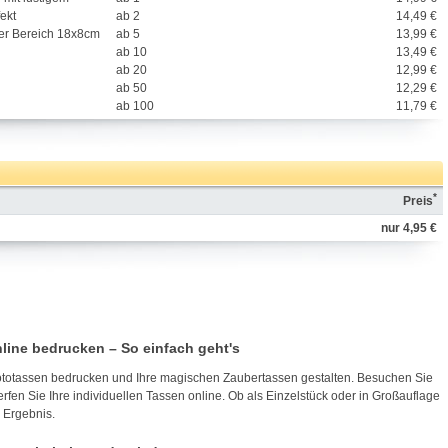
ekt
ab 2
14,49 €
er Bereich 18x8cm
ab 5
13,99 €
ab 10
13,49 €
ab 20
12,99 €
ab 50
12,29 €
ab 100
11,79 €
*
Preis
nur 4,95 €
ine bedrucken – So einfach geht's
Fototassen bedrucken und Ihre magischen Zaubertassen gestalten. Besuchen Sie
fen Sie Ihre individuellen Tassen online. Ob als Einzelstück oder in Großauflage
 Ergebnis.