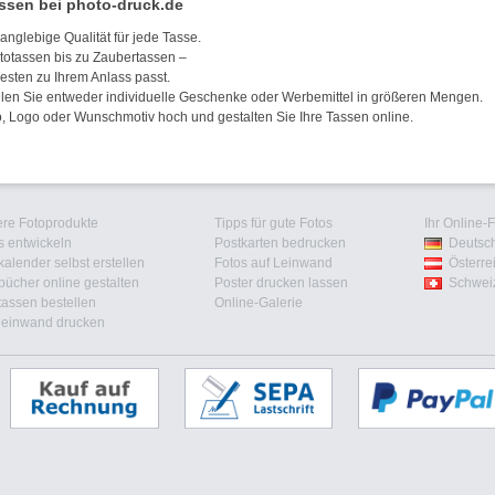
ssen bei photo-druck.de
anglebige Qualität für jede Tasse.
ototassen bis zu Zaubertassen –
esten zu Ihrem Anlass passt.
llen Sie entweder individuelle Geschenke oder Werbemittel in größeren Mengen.
o, Logo oder Wunschmotiv hoch und gestalten Sie Ihre Tassen online.
re Fotoprodukte
Tipps für gute Fotos
Ihr Online-
s entwickeln
Postkarten bedrucken
Deutsc
kalender selbst erstellen
Fotos auf Leinwand
Österre
bücher online gestalten
Poster drucken lassen
Schwei
tassen bestellen
Online-Galerie
leinwand drucken