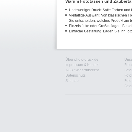
Warum Fototassen und Zauberta
Hochwertiger Druck: Satte Farben und l
Vielfältige Auswahl: Von klassischen F
Sie entscheiden, welches Produkt am b
Einzelstücke oder Großauflagen: Beste
Einfache Gestaltung: Laden Sie Ihr Fot
Über photo-druck.de
Unse
Impressum & Kontakt
Foto
AGB
/
Widerrufsrecht
Foto
Datenschutz
Foto
Sitemap
Foto
Foto