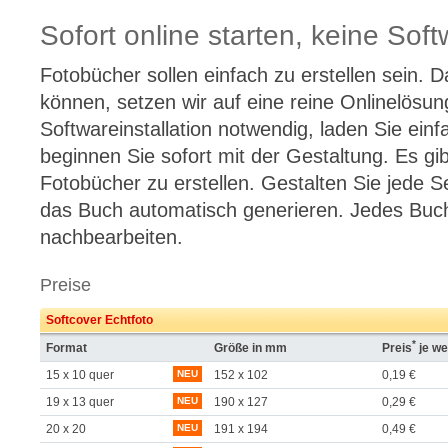
Sofort online starten, keine Soft
Fotobücher sollen einfach zu erstellen sein. D
können, setzen wir auf eine reine Onlinelösung
Softwareinstallation notwendig, laden Sie einf
beginnen Sie sofort mit der Gestaltung. Es gi
Fotobücher zu erstellen. Gestalten Sie jede Se
das Buch automatisch generieren. Jedes Buch l
nachbearbeiten.
Preise
Softcover Echtfoto
*
Format
Größe in mm
Preis
je we
15 x 10 quer
NEU
152 x 102
0,19 €
19 x 13 quer
NEU
190 x 127
0,29 €
20 x 20
NEU
191 x 194
0,49 €