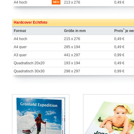
A4 hoch
NEU
213 x 276
0,49 €
Hardcover Echtfoto
*
Format
Größe in mm
Preis
je we
A4 hoch
215 x 276
0,49 €
A4 quer
285 x 194
0,49 €
A3 quer
441 x 297
0,99 €
Quadratisch 20x20
193 x 194
0,49 €
Quadratisch 30x30
298 x 297
0,99 €