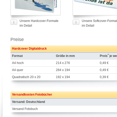
Unsere Hardcover-Formate
Unsere Softcover-Forma
im Detail
im Detail
Preise
Hardcover Digitaldruck
*
Format
Größe in mm
Preis
je we
A4 hoch
214 x 276
0,49 €
A4 quer
284 x 194
0,49 €
Quadratisch 20 x 20
192 x 194
0,39 €
Versandkosten Fotobücher
Versand: Deutschland
Versand Fotobuch